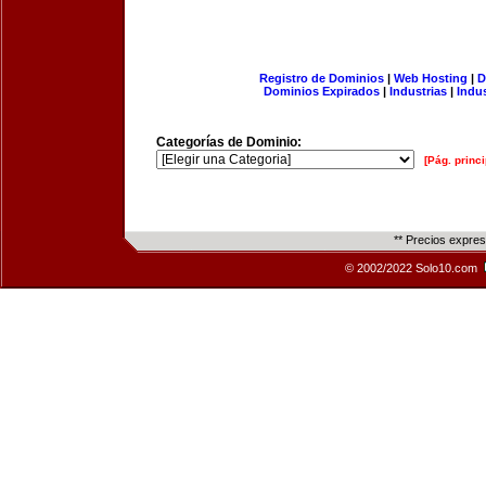
Registro de Dominios
|
Web Hosting
|
D
Dominios Expirados
|
Industrias
|
Indu
Categorías de Dominio:
[Pág. princi
** Precios expre
© 2002/2022 Solo10.com