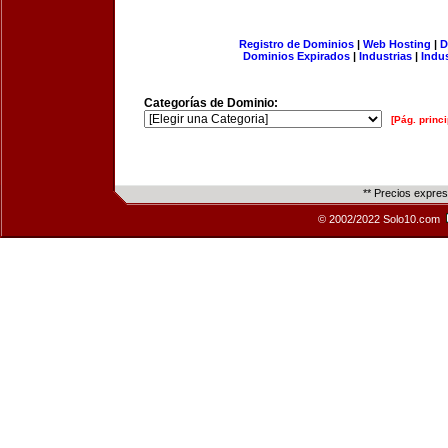
Registro de Dominios
|
Web Hosting
|
D
Dominios Expirados
|
Industrias
|
Indu
Categorías de Dominio:
[Pág. princi
** Precios expre
© 2002/2022 Solo10.com