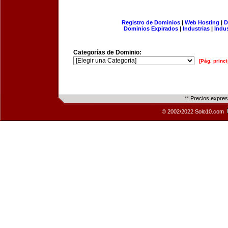
Registro de Dominios
|
Web Hosting
|
D
Dominios Expirados
|
Industrias
|
Indu
Categorías de Dominio:
[Pág. princi
** Precios expre
© 2002/2022 Solo10.com