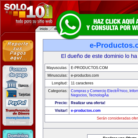
e-Productos.
El dueño de este dominio lo ha
Mayusculas:
E-PRODUCTOS.COM
Minusculas:
e-productos.com
Longitud:
11 caracteres
Categorias:
Compras y Comercio ElectrÃ³nico
,
Info
Negocios
,
TecnologÃ­a
Precio:
Realizar una oferta!
Visitar!
e-productos.com
Serán consideradas ofer