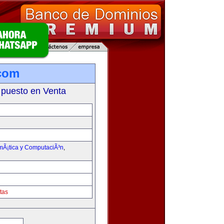
com
 puesto en Venta
rmÃ¡tica y ComputaciÃ³n
,
tas