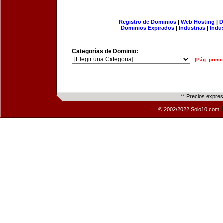
Registro de Dominios
|
Web Hosting
|
D
Dominios Expirados
|
Industrias
|
Indu
Categorías de Dominio:
[Pág. princi
** Precios expre
© 2002/2022 Solo10.com